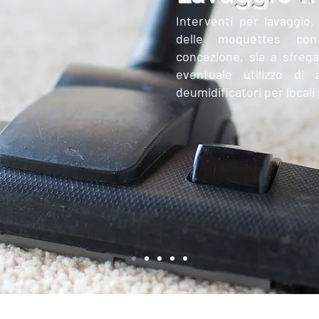
Interventi per lavaggio,
delle moquettes con
concezione, sia a sfre
eventuale utilizzo di 
deumidificatori per locali 