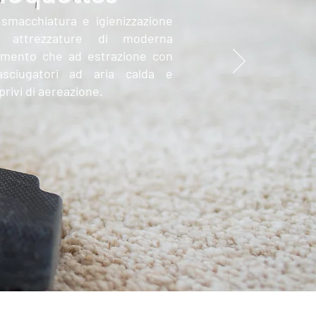
 smacchiatura e igienizzazione
 attrezzature di moderna
gamento che ad estrazione con
asciugatori ad aria calda e
privi di aereazione.